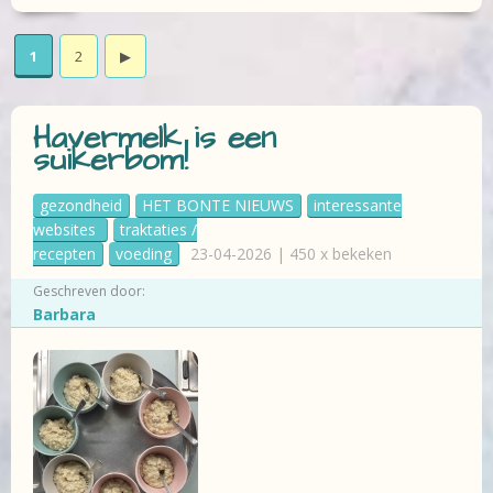
1
2
▶
Havermelk is een
suikerbom!
gezondheid
HET BONTE NIEUWS
interessante
websites
traktaties /
recepten
voeding
23-04-2026 | 450 x bekeken
Geschreven door:
Barbara