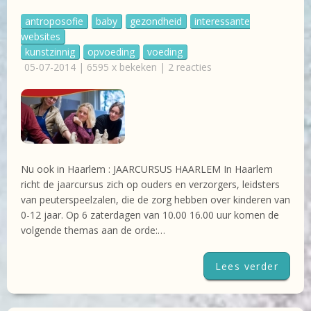
antroposofie
baby
gezondheid
interessante
websites
kunstzinnig
opvoeding
voeding
05-07-2014 | 6595 x bekeken | 2 reacties
Nu ook in Haarlem : JAARCURSUS HAARLEM In Haarlem
richt de jaarcursus zich op ouders en verzorgers, leidsters
van peuterspeelzalen, die de zorg hebben over kinderen van
0-12 jaar. Op 6 zaterdagen van 10.00 16.00 uur komen de
volgende themas aan de orde:…
Lees verder