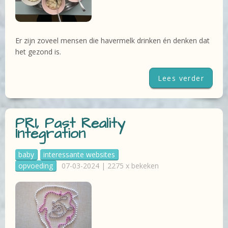
Er zijn zoveel mensen die havermelk drinken én denken dat
het gezond is.
Lees verder
PRI, Past Reality
Integration
baby
interessante websites
opvoeding
07-03-2024 | 2275 x bekeken