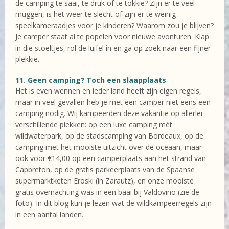
de camping te saai, te druk of te tokkie? Zijn er te veel
muggen, is het weer te slecht of zijn er te weinig
speelkameraadjes voor je kinderen? Waarom zou je blijven?
Je camper staat al te popelen voor nieuwe avonturen. Klap
in die stoeltjes, rol de luifel in en ga op zoek naar een fijner
plekkie.
11. Geen camping? Toch een slaapplaats
Het is even wennen en ieder land heeft zijn eigen regels,
maar in veel gevallen heb je met een camper niet eens een
camping nodig. Wij kampeerden deze vakantie op allerlei
verschillende plekken: op een luxe camping mét
wildwaterpark, op de stadscamping van Bordeaux, op de
camping met het mooiste uitzicht over de oceaan, maar
ook voor €14,00 op een camperplaats aan het strand van
Capbreton, op de gratis parkeerplaats van de Spaanse
supermarktketen Eroski (in Zarautz), en onze mooiste
gratis overnachting was in een baai bij Valdoviño (zie de
foto). In dit blog kun je lezen wat de wildkampeerregels zijn
in een aantal landen.