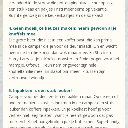
veranderd in de vrouw die potten pindakaas, chocopasta,
een stuk kaas en pakjes Fristi meeneemt op vakantie.
Ruimte genoeg in de keukenkastjes en de koelkast!
4. Geen moeilijke keuzes maken: neem gewoon al je
knuffels mee
Die grote beer, die niet in een koffer past, die kan prima
mee in de camper die je voor de deur inlaadt. Oh en wacht
neem de familie konijn dan ook maar mee. En Stitch en
Harry Larry. Ja joh, Koekiemonster en Ernie mogen voor het
raampje. Oftewel: Teun nam ongeveer zijn hele
knuffelfamilie mee. En slaapt prinsheerlijk tussen zijn
vertrouwde vriendjes.
5. Inpakken is een stuk leuker!
Camper voor de deur zetten en pakken maar. Op de een of
andere manier is kastjes inruimen in de camper een stuk
leuker dan koffers inpakken. En je koelkast hoef je voor
vertrek niet leeg te eten, want je neemt gewoon dat pak
melk en het net aangebroken pakje boter mee. Superhandig
voor onderweg ook. En dat pak soep dat toch nog op