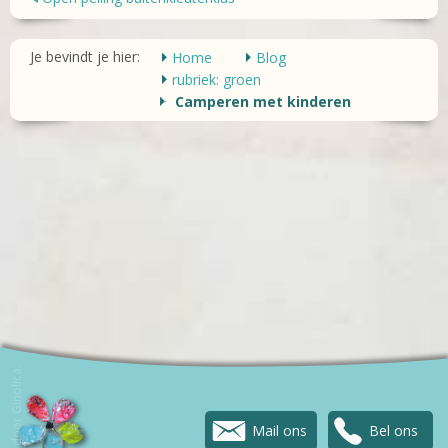
Je bevindt je hier:
Home
Blog
rubriek: groen
Camperen met kinderen
door Ginolica.
Mail ons
Bel ons