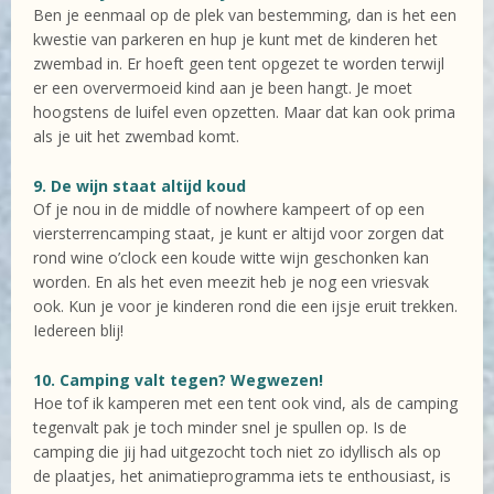
Ben je eenmaal op de plek van bestemming, dan is het een
kwestie van parkeren en hup je kunt met de kinderen het
zwembad in. Er hoeft geen tent opgezet te worden terwijl
er een oververmoeid kind aan je been hangt. Je moet
hoogstens de luifel even opzetten. Maar dat kan ook prima
als je uit het zwembad komt.
9. De wijn staat altijd koud
Of je nou in de middle of nowhere kampeert of op een
viersterrencamping staat, je kunt er altijd voor zorgen dat
rond wine o’clock een koude witte wijn geschonken kan
worden. En als het even meezit heb je nog een vriesvak
ook. Kun je voor je kinderen rond die een ijsje eruit trekken.
Iedereen blij!
10. Camping valt tegen? Wegwezen!
Hoe tof ik kamperen met een tent ook vind, als de camping
tegenvalt pak je toch minder snel je spullen op. Is de
camping die jij had uitgezocht toch niet zo idyllisch als op
de plaatjes, het animatieprogramma iets te enthousiast, is