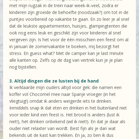
met mijn rugzak in de trein naar week-ik-veel, zodra er
kinderen zijn groeide de behoefte (noodzaak?) om tot in de
puntjes voorbereid op vakantie te gaan. En zo leer je al snel
dat de leukste appartementen, huisjes, glampingtenten die
ook nog eens leuk en geschikt zijn voor kinderen al snel
vergeven zijn. Is het voor de één misschien een feest om al
in januari de zomervakantie te boeken, mij bezorgt het
stress. En guess what? Met de camper kan je last minute
alle kanten op. Zelfs op de dag van vertrek kun je je plan
nog bijstellen.
3. Altijd dingen die ze lusten bij de hand
Ik verklaarde mijn ouders altijd voor gek: die namen een
koffer vol Chocomel mee naar Spanje vroeger (in het
vliegtuig!) omdat ik anders weigerde iets te drinken.
Inmiddels snap ik dat eten en drinken in het buitenland niet
voor ieder kind een feest is. Het brood is anders (lust ik
niet!), het drinken onbekend (wil ik niet!). En dat je daar als
ouder niet relaxter van wordt. Best fijn als je dan wat
bekends uit de kast kan trekken. En ja, zo ben ik dus